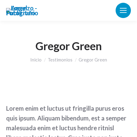
Gregor Green
Estás aquí:
Inicio
Testimonios
Gregor Green
Lorem enim et luctus ut fringilla purus eros
quis ipsum. Aliquam bibendum, est a semper
malesuada enim et luctus hendre ritnisl