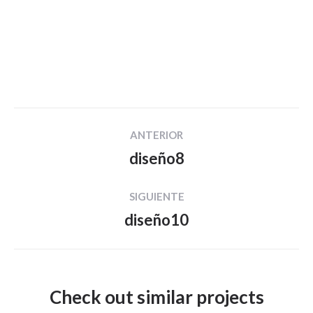
Navegación
ANTERIOR
entre
diseño8
Proyecto
proyectos
anterior
SIGUIENTE
diseño10
Proyecto
siguiente
Check out similar projects