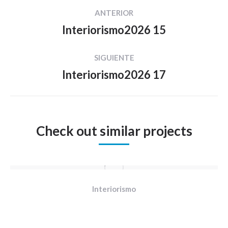
Navegación
ANTERIOR
entre
Interiorismo2026 15
Proyecto
proyectos
anterior
SIGUIENTE
Interiorismo2026 17
Proyecto
siguiente
Check out similar projects
Interiorismo