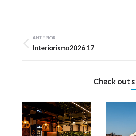
Navegación
ANTERIOR
entre
Interiorismo2026 17
Proyecto
proyectos
anterior
Check out s