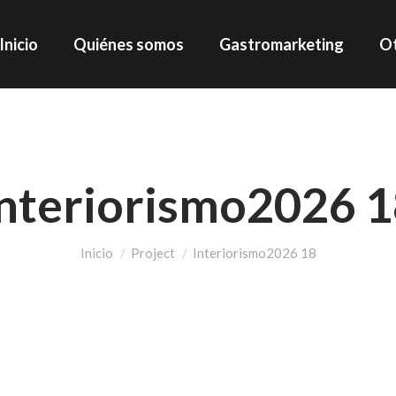
Inicio
Quiénes somos
Gastromarketing
Ot
nteriorismo2026 
Estás aquí:
Inicio
Project
Interiorismo2026 18