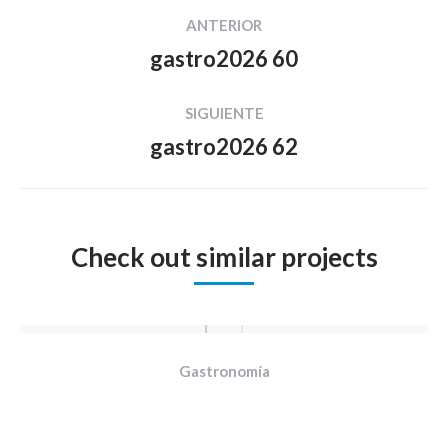
Navegación
ANTERIOR
entre
gastro2026 60
Proyecto
proyectos
anterior
SIGUIENTE
gastro2026 62
Proyecto
siguiente
Check out similar projects
Gastronomía