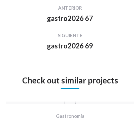
Navegación
ANTERIOR
entre
gastro2026 67
Proyecto
proyectos
anterior
SIGUIENTE
gastro2026 69
Proyecto
siguiente
Check out similar projects
Gastronomía