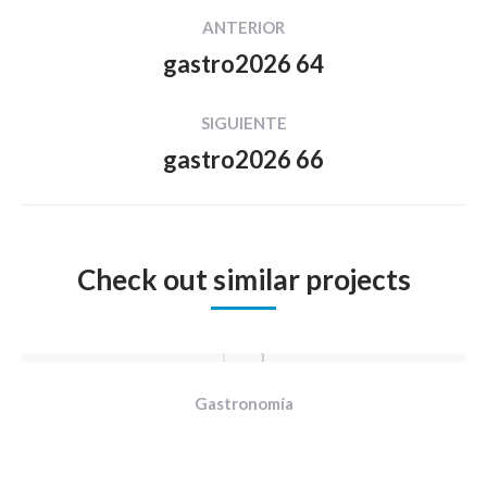
Navegación
ANTERIOR
entre
gastro2026 64
Proyecto
proyectos
anterior
SIGUIENTE
gastro2026 66
Proyecto
siguiente
Check out similar projects
Gastronomía