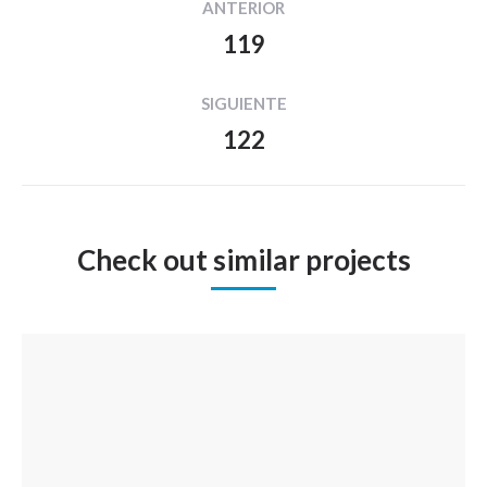
ANTERIOR
entre
119
Proyecto
proyectos
anterior
SIGUIENTE
122
Proyecto
siguiente
Check out similar projects