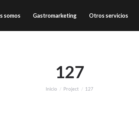
s somos
Gastromarketing
Otros servicios
127
Estás aquí:
Inicio
Project
127