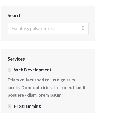
Search
Buscar:
Services
Web Development
Etiam vel lacus sed tellus dignissim
iaculis. Donec ultricies, tortor eu blandit
posuere - diam lorem ipsum!
Gastronomía
Gastronomía
Programming