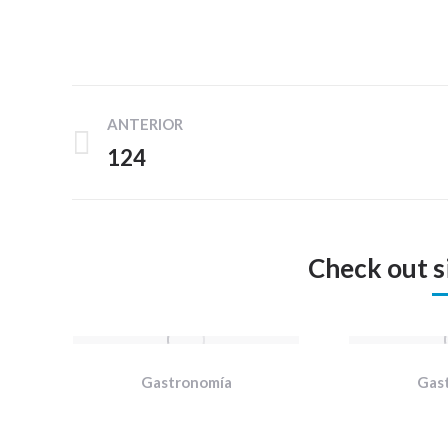
Navegación
ANTERIOR
entre
124
Proyecto
proyectos
anterior
Check out s
Gastronomía
Gas