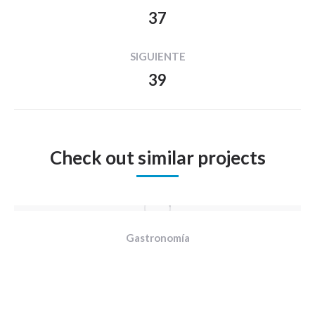
entre
37
Proyecto
proyectos
anterior
SIGUIENTE
39
Proyecto
siguiente
Check out similar projects
Gastronomía