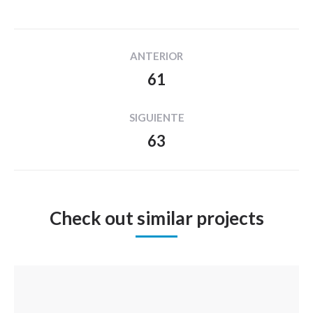
Navegación
ANTERIOR
entre
61
Proyecto
proyectos
anterior
SIGUIENTE
63
Proyecto
siguiente
Check out similar projects