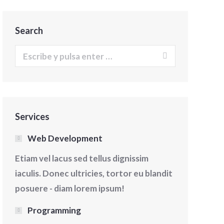
Search
Buscar:
Services
Web Development
Etiam vel lacus sed tellus dignissim
iaculis. Donec ultricies, tortor eu blandit
posuere - diam lorem ipsum!
Gastronomía
Gastronomía
Programming