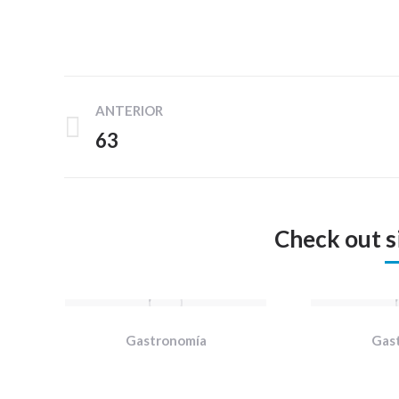
Navegación
ANTERIOR
entre
63
Proyecto
proyectos
anterior
Check out s
Gastronomía
Gas