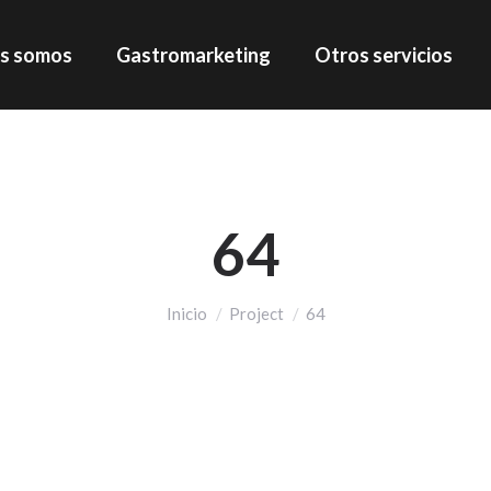
s somos
Gastromarketing
Otros servicios
64
Estás aquí:
Inicio
Project
64