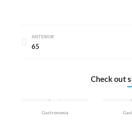
Navegación
ANTERIOR
entre
65
Proyecto
proyectos
anterior
Check out s
Gastronomía
Gas