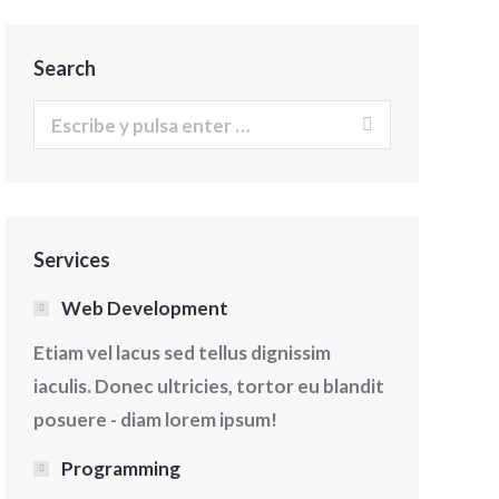
Search
Buscar:
Services
Web Development
Etiam vel lacus sed tellus dignissim
iaculis. Donec ultricies, tortor eu blandit
posuere - diam lorem ipsum!
Gastronomía
Gastronomía
Programming