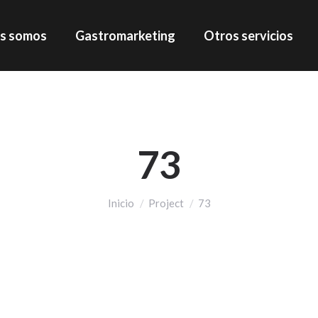
s somos
Gastromarketing
Otros servicios
73
Estás aquí:
Inicio
Project
73