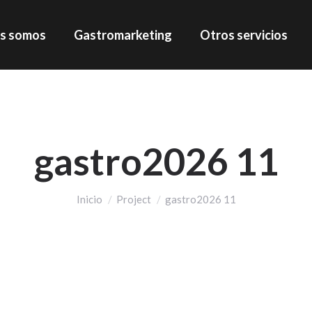
s somos
Gastromarketing
Otros servicios
gastro2026 11
Estás aquí:
Inicio
Project
gastro2026 11