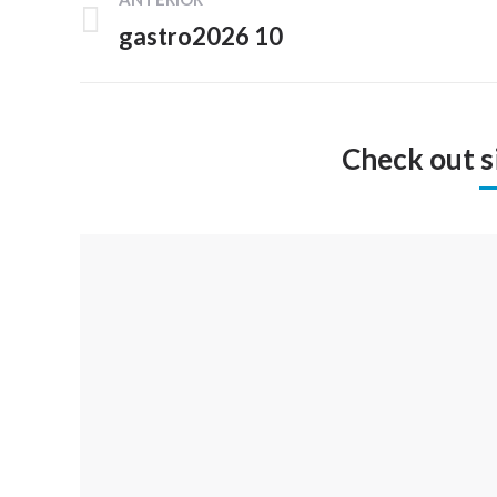
entre
gastro2026 10
Proyecto
proyectos
anterior
Check out s